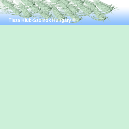
Tisza Klub-Szolnok Hungary ©