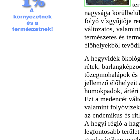
te
nagysága körülbelü
folyó vízgyűjtője r
változatos, valamin
természetes és term
élőhelyekből tevődi
A hegyvidék ökológi
rétek, barlangképz
tőzegmohalápok és 
jellemző élőhelyeit
homokpadok, ártéri 
Ezt a medencét válto
valamint folyóvizek
az endemikus és ritk
A hegyi régió a ha
legfontosabb terüle
gazdaságában megha