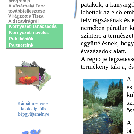
programja
patakok, a kanyargó
A Vásárhelyi Terv
lehettek az első em
továbbfejlesztése
Virágzott a Tisza
felvirágzásának és 
A tiszavirágról
Környezeti tanácsadás
nemében páratlan ku
Környezeti nevelés
színtere a természet
Publikációk
együttélésnek, hogy 
Partnereink
évszázadok alatt.
A régió jellegzetes
termékeny talaja, é
A 
és
ku
sz
Kárpát-medencei
fajok digitális
ös
képgyűjteménye
A 
öt 