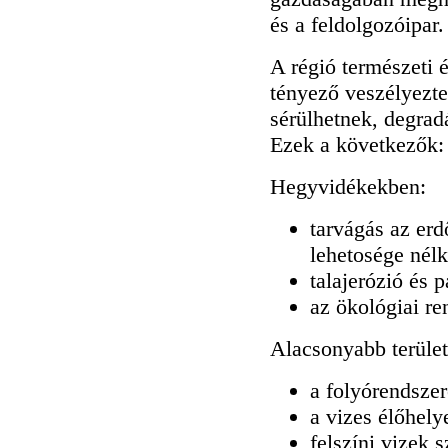
és a feldolgozóipar.
A régió természeti é
tényező veszélyezte
sérülhetnek, degrad
Ezek a következők:
Hegyvidékekben:
tarvágás az erd
lehetosége nélk
talajerózió és 
az ökológiai re
Alacsonyabb terüle
a folyórendsze
a vizes élőhely
felszíni vizek 