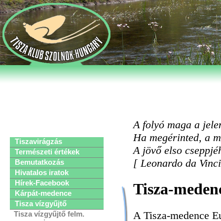
A folyó maga a jele
Ha megérinted, a mú
Tiszavirágzás
A jövő elso cseppjéh
Természeti értékek
[ Leonardo da Vinci
Bemutatkozás
Hivatalos iratok
Hírek-Facebook
Tisza-meden
Kárpát-medence
Tisza vízgyűjtő
A Tisza-medence Eur
Tisza vízgyűjtő felm.