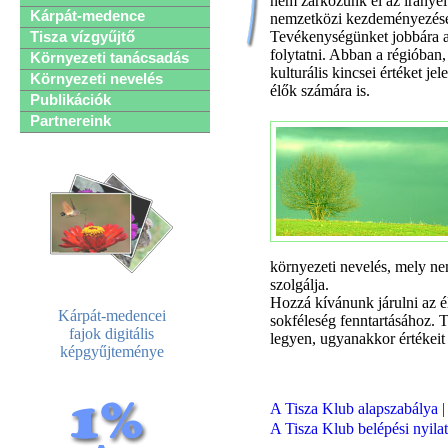
nem zárkózunk el az irányel
Kárpát-medence
nemzetközi kezdeményezések
Tevékenységünket jobbára a
Tisza vízgyűjtő
folytatni. Abban a régióban,
Környezeti tanácsadás
kulturális kincsei értéket j
Környezeti nevelés
élők számára is.
Publikációk
Partnereink
környezeti nevelés, mely nem
szolgálja.
Hozzá kívánunk járulni az é
Kárpát-medencei
sokféleség fenntartásához. 
fajok digitális
legyen, ugyanakkor értékeit
képgyűjteménye
A Tisza Klub alapszabálya |
A Tisza Klub belépési nyilat