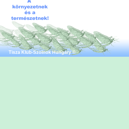
Tisza Klub-Szolnok Hungary ©