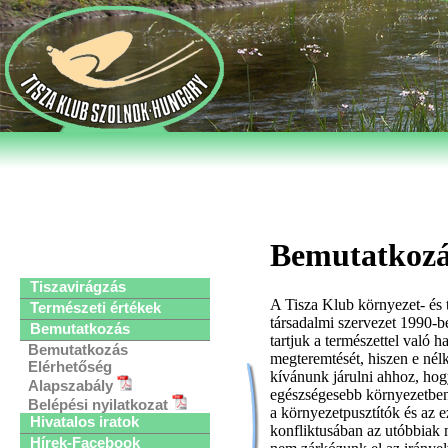
Bemutatkozá
Tiszavirágzás
A Tisza Klub környezet- és 
Természeti értékek
társadalmi szervezet 1990-b
Bemutatkozás
tartjuk a természettel való 
Bemutatkozás
megteremtését, hiszen e né
Elérhetőség
kívánunk járulni ahhoz, ho
Alapszabály
egészségesebb környezetben
Belépési nyilatkozat
a környezetpusztítók és az e
Hivatalos iratok
konfliktusában az utóbbiak 
Hírek-Facebook