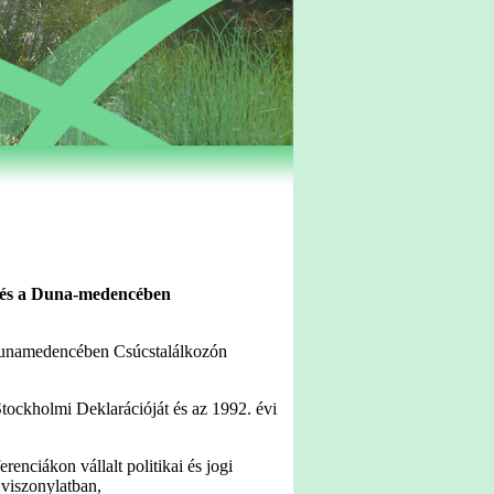
n és a Duna-medencében
a Dunamedencében Csúcstalálkozón
ockholmi Deklarációját és az 1992. évi
enciákon vállalt politikai és jogi
 viszonylatban,