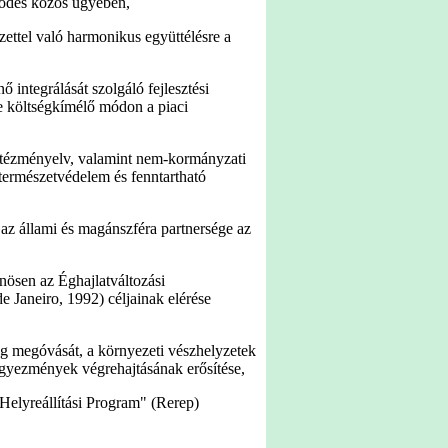
jlődés közös ügyében,
zettel való harmonikus együttélésre a
 integrálását szolgáló fejlesztési
e költségkímélő módon a piaci
intézményelv, valamint nem-kormányzati
természetvédelem és fenntartható
az állami és magánszféra partnersége az
ösen az Éghajlatváltozási
 Janeiro, 1992) céljainak elérése
ég megóvását, a környezeti vészhelyzetek
 egyezmények végrehajtásának erősítése,
 Helyreállítási Program" (Rerep)