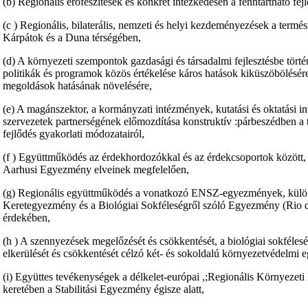
(b) Regionális erőfeszítések és konkrét intézkedésen a fenntartható fe
(c ) Regionális, bilaterális, nemzeti és helyi kezdeményezések a termés
Kárpátok és a Duna térségében,
(d) A környezeti szempontok gazdasági és társadalmi fejlesztésbe történő
politikák és programok közös értékelése káros hatások kiküszöbölésér
megoldások hatásának növelésére,
(e) A magánszektor, a kormányzati intézmények, kutatási és oktatási 
szervezetek partnerségének előmozdítása konstruktív :párbeszédben a 
fejlődés gyakorlati módozatairól,
(f ) Együttműködés az érdekhordozókkal és az érdekcsoportok között, 
Aarhusi Egyezmény elveinek megfelelően,
(g) Regionális együttműködés a vonatkozó ENSZ-egyezmények, külön
Keretegyezmény és a Biológiai Sokféleségről szóló Egyezmény (Rio de
érdekében,
(h ) A szennyezések megelőzését és csökkentését, a biológiai sokféles
elkerülését és csökkentését célzó két- és sokoldalú környezetvédelmi
(i) Együttes tevékenységek a délkelet-európai ,;Regionális Környezeti
keretében a Stabilitási Egyezmény égisze alatt,