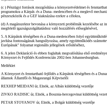
(c ) Pénzügyi források mozgósítása a környezetvédelmet és fenntartható
programokra a Kárpát- és a Duna- medencében és a meglevő mechan
pénzeszközök és a GEF kiaknázása ezekre a célokra,
(d) A magánszektor bevonása a környezeti problémák kezelésébe az i
megfelelő igazságszolgáltatáshoz való hozzáférés elősegítésével,
5. A Kárpátok térségében és a Duna-medencében folyó együttműködés 
javítása fontosságának hangsúlyozása, amely együttműködés számotte
Európának" folyamat regionális jellegének erősítéséhez,
6. A jelen Deklaráció és ebben foglaltak megvalósítása első eredmé
Környezet és Fejlődés Konferencián 2002-ben Johannesburgban.
Melléklet
A Környezet és fenntartható fejlődés a Kárpátok térségében és a Dun
államok ÁIlamfői és Magasrangú Képviselői
REXHEP MEIDANI úr, Elnök, az Albán küldöttség vezetője
ZIVKO RADISIC úr, Elnök, a Bosznia-hercegovinai küldöttség vezet
PETAR STOYANOV úr, Elnök, a Bolgár küldöttség vezetője