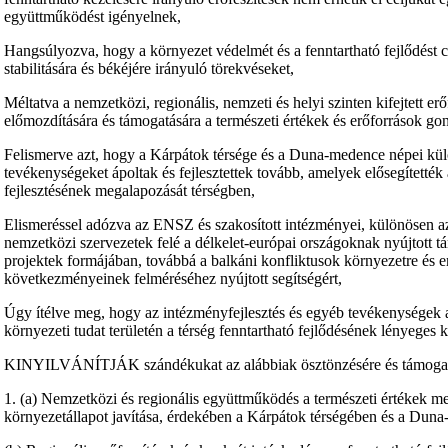
együttműködést igényelnek,
Hangsúlyozva, hogy a környezet védelmét és a fenntartható fejlődést c
stabilitására és békéjére irányuló törekvéseket,
Méltatva a nemzetközi, regionális, nemzeti és helyi szinten kifejtett e
előmozdítására és támogatására a természeti értékek és erőforrások g
Felismerve azt, hogy a Kárpátok térsége és a Duna-medence népei kü
tevékenységeket ápoltak és fejlesztettek tovább, amelyek elősegítették 
fejlesztésének megalapozását térségben,
Elismeréssel adózva az ENSZ és szakosított intézményei, különöse
nemzetközi szervezetek felé a délkelet-európai országoknak nyújtott 
projektek formájában, továbbá a balkáni konfliktusok környezetre és e
következményeinek felméréséhez nyújtott segítségért,
Úgy ítélve meg, hogy az intézményfejlesztés és egyéb tevékenységek az
környezeti tudat területén a térség fenntartható fejlődésének lényeges
KINYILVÁNÍTJÁK szándékukat az alábbiak ösztönzésére és támogat
1. (a) Nemzetközi és regionális együttműködés a természeti értékek me
környezetállapot javítása, érdekében a Kárpátok térségében és a Dun