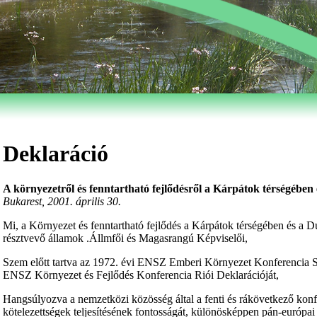
Deklaráció
A környezetről és fenntartható fejlődésről a Kárpátok térségébe
Bukarest, 2001. április 30.
Mi, a Környezet és fenntartható fejlődés a Kárpátok térségében és 
résztvevő államok .Állmfői és Magasrangú Képviselői,
Szem előtt tartva az 1972. évi ENSZ Emberi Környezet Konferencia St
ENSZ Környezet és Fejlődés Konferencia Riói Deklarációját,
Hangsúlyozva a nemzetközi közösség által a fenti és rákövetkező konfer
kötelezettségek teljesítésének fontosságát, különösképpen pán-európai