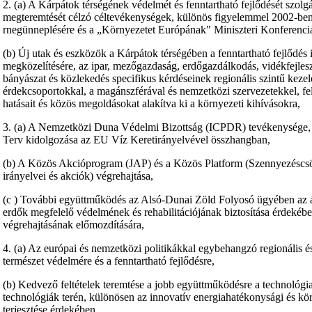
2. (a) A Kárpátok térségének védelmét és fenntartható fejlődését szol
megteremtését célzó céltevékenységek, különös figyelemmel 2002-
rnegünneplésére és a „Környezetet Európának" Miniszteri Konferenciá
(b) Új utak és eszközök a Kárpátok térségében a fenntartható fejlődés i
megközelítésére, az ipar, mezőgazdaság, erdőgazdálkodás, vidékfejleszt
bányászat és közlekedés specifikus kérdéseinek regionális szintű kez
érdekcsoportokkal, a magánszférával és nemzetközi szervezetekkel, f
hatásait és közös megoldásokat alakítva ki a környezeti kihívásokra,
3. (a) A Nemzetközi Duna Védelmi Bizottság (ICPDR) tevékenysége, e
Terv kidolgozása az EU Víz Keretirányelvével összhangban,
(b) A Közös Akcióprogram (JAP) és a Közös Platform (Szennyezéscsökk
irányelvei és akciók) végrehajtása,
(c ) További együttműködés az Alsó-Dunai Zöld Folyosó ügyében az ár
erdők megfelelő védelmének és rehabilitációjának biztosítása érdeké
végrehajtásának előmozdítására,
4. (a) Az európai és nemzetközi politikákkal egybehangzó regionális és
természet védelmére és a fenntartható fejlődésre,
(b) Kedvező feltételek teremtése a jobb együttműködésre a technológia
technológiák terén, különösen az innovatív energiahatékonysági és körn
terjesztése érdekében,