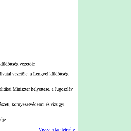
ldöttség vezetője
al vezetője, a Lengyel küldöttség
kai Miniszter helyettese, a Jugoszláv
eti, környezetvédelmi és vízügyi
ője
Vissza a lap tetejére