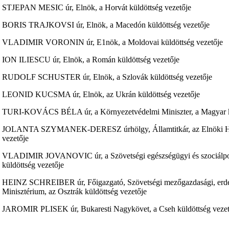
STJEPAN MESIC úr, Elnök, a Horvát küldöttség vezetője
BORIS TRAJKOVSI úr, Elnök, a Macedón küldöttség vezetője
VLADIMIR VORONIN úr, E1nök, a Moldovai küldöttség vezetője
ION ILIESCU úr, Elnök, a Román küldöttség vezetője
RUDOLF SCHUSTER úr, Elnök, a Szlovák küldöttség vezetője
LEONID KUCSMA úr, Elnök, az Ukrán küldöttség vezetője
TURI-KOVÁCS BÉLA úr, a Környezetvédelmi Miniszter, a Magyar kü
JOLANTA SZYMANEK-DERESZ úrhölgy, Államtitkár, az Elnöki Hivat
vezetője
VLADIMIR JOVANOVIC úr, a Szövetségi egészségügyi és szociálpoliti
küldöttség vezetője
HEINZ SCHREIBER úr, Főigazgató, Szövetségi mezőgazdasági, erdész
Minisztérium, az Osztrák küldöttség vezetője
JAROMIR PLISEK úr, Bukaresti Nagykövet, a Cseh küldöttség vezet