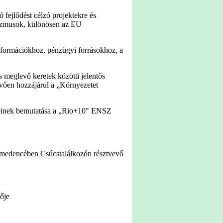
 fejlődést célzó projektekre és
izmusok, különösen az EU
nformációkhoz, pénzügyi forrásokhoz, a
meglevő keretek közötti jelentős
vően hozzájárul a „Környezetet
nyeinek bemutatása a „Rio+10" ENSZ
a­medencében Csúcstalálkozón résztvevő
ője