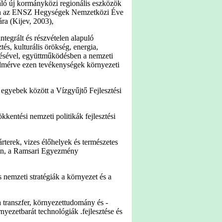
gáló új kormányközi regionális eszközök
ben az ENSZ Hegységek Nemzetközi Éve
ra (Kijev, 2003),
ntegrált és részvételen alapuló
és, kulturális örökség, energia,
elésével, együttműködésben a nemzeti
elmérve ezen tevékenységek környezeti
gyebek között a Vízgyűjtő Fejlesztési
entési nemzeti politikák fejlesztési
terek, vizes élőhelyek és természetes
ben, a Ramsari Egyezmény
 nemzeti stratégiák a környezet és a
 transzfer, környezettudomány és -
yezetbarát technológiák .fejlesztése és