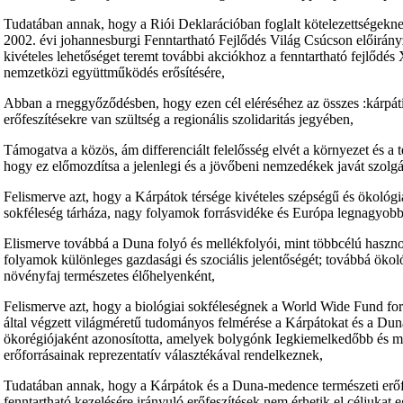
Tudatában annak, hogy a Riói Deklarációban foglalt kötelezettségekn
2002. évi johannesburgi Fenntartható Fejlődés Világ Csúcson előirányzo
kivételes lehetőséget teremt további akciókhoz a fenntartható fejlődés
nemzetközi együttműködés erősítésére,
Abban a rneggyőződésben, hogy ezen cél eléréséhez az összes :kárpáti 
erőfeszítésekre van szültség a regionális szolidaritás jegyében,
Támogatva a közös, ám differenciált felelősség elvét a környezet és a 
hogy ez előmozdítsa a jelenlegi és a jövőbeni nemzedékek javát szolgál
Felismerve azt, hogy a Kárpátok térsége kivételes szépségű és ökológiai
sokféleség tárháza, nagy folyamok forrásvidéke és Európa legnagyobb 
Elismerve továbbá a Duna folyó és mellékfolyói, mint többcélú haszno
folyamok különleges gazdasági és szociális jelentőségét; továbbá ökoló
növényfaj természetes élőhelyenként,
Felismerve azt, hogy a biológiai sokféleségnek a World Wide Fund f
által végzett világméretű tudományos felmérése a Kárpátokat és a Duna-
ökorégiójaként azonosította, amelyek bolygónk Iegkiemelkedőbb és me
erőforrásainak reprezentatív választékával rendelkeznek,
Tudatában annak, hogy a Kárpátok és a Duna-medence természeti erőf
fenntartható kezelésére irányuló erőfeszítések nem érhetik el céljukat e