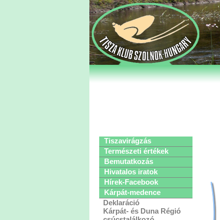
Tiszavirágzás
Természeti értékek
Bemutatkozás
Hivatalos iratok
Hírek-Facebook
Kárpát-medence
Deklaráció
Kárpát- és Duna Régió
csúcstalálkozó