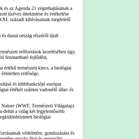
ek és az Agenda 21 végrehajtásának a
tt tízéves áttekintése és értékelése
 XXI. századi kihívásainak megfelelő
és dunai ország részéről újult
természeti erőforrások kezelésében úgy,
ó fenntartható fejlődést,
 értékű természeti kincs, a biológiai
érintetlen erdősége,
sítású és többfunkciójú európai
giai értékét számos vadonélő állat- és
or Nature (WWF, Természeti Világalap)
deltát a világ két legjelentősebb
gkülönböztetett biológiai
orrásainak védelmére, gondozására és
gyetlen ország által és regionális