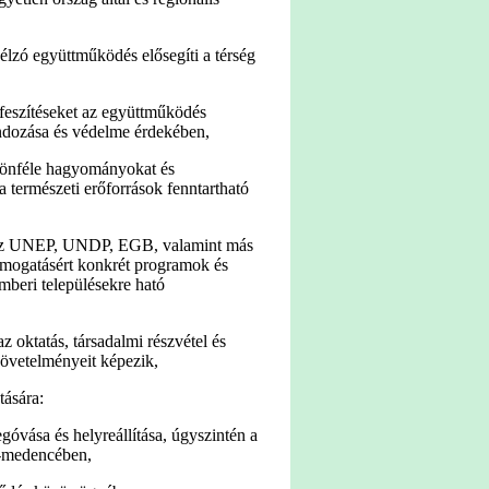
élzó együttműködés elősegíti a térség
rőfeszítéseket az együttműködés
ondozása és védelme érdekében,
lönféle hagyományokat és
a természeti erőforrások fenntartható
n az UNEP, UNDP, EGB, valamint más
támogatásért konkrét programok és
mberi településekre ható
 oktatás, társadalmi részvétel és
 követelményeit képezik,
ására:
góvása és helyreállítása, úgyszintén a
a-medencében,