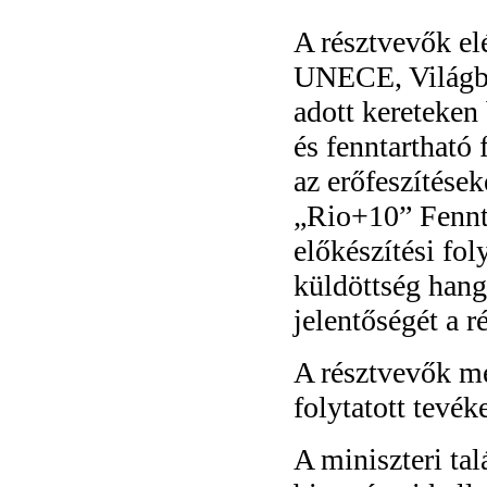
A résztvevők el
UNECE, Világb
adott kereteken
és fenntartható 
az erőfeszítése
„Rio+10” Fennta
előkészítési fo
küldöttség hang
jelentőségét a r
A résztvevők m
folytatott tevék
A miniszteri ta