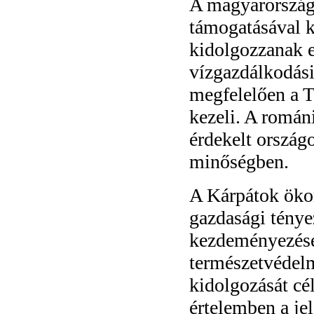
A magyarországi
támogatásával k
kidolgozzanak e
vízgazdálkodási
megfelelően a T
kezeli. A románi
érdekelt ország
minőségben.
A Kárpátok ökor
gazdasági ténye
kezdeményezése
természetvédelm
kidolgozását cé
értelemben a je