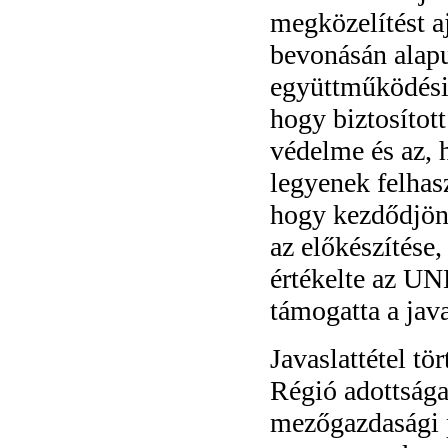
megközelítést a
bevonásán alapu
együttműködési
hogy biztosítot
védelme és az, 
legyenek felhasz
hogy kezdődjön
az előkészítése
értékelte az UN
támogatta a java
Javaslattétel tö
Régió adottsága
mezőgazdasági p