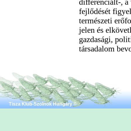
differenciált-, 
fejlődését figye
természeti erőf
jelen és elköve
gazdasági, polit
társadalom bev
Tisza Klub-Szolnok Hungary ©