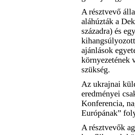
A résztvevő áll
aláhúzták a Dek
századra) és egy
kihangsúlyozot
ajánlások egyet
környezetének 
szükség.
Az ukrajnai kül
eredményei csak
Konferencia, na
Európának” fol
A résztvevők ag