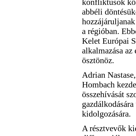
konfliktusok kö
abbéli döntésük
hozzájáruljanak
a régióban. Ebb
Kelet Európai S
alkalmazása az 
ösztönöz.
Adrian Nastase,
Hombach kezdem
összehívását sz
gazdálkodására 
kidolgozására.
A résztvevők ki