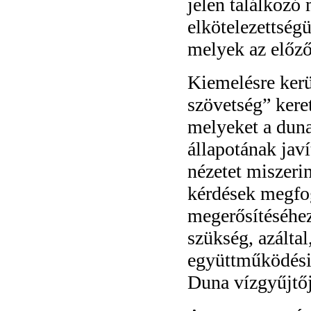
jelen találkozó 
elkötelezettség
melyek az előző 
Kiemelésre kerü
szövetség” kere
melyeket a dunai
állapotának jav
nézetet miszeri
kérdések megfo
megerősítéséhez
szükség, azálta
együttműködési 
Duna vízgyűjtő