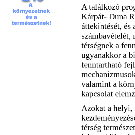
A találkozó pro
Kárpát- Duna R
áttekintését, és
számbavételét, 
térségnek a fen
ugyanakkor a bi
fenntartható fe
mechanizmusokr
valamint a körn
kapcsolat elemz
Azokat a helyi,
kezdeményezése
térség természe