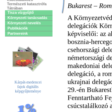
Bukarest – Rom
Természeti katasztrófa
Tátrában
Tisza vízgyűjtő
A Környezetvéd
Környezeti tanácsadás
Környezeti nevelés
delegációk Körn
Publikációk
képviselői: az a
Partnereink
bosznia-hercegov
csehországi del
németországi de
makedoniai dele
delegáció, a rom
ukrajnai delegá
Kárpát-medencei
fajok digitális
29.-én Bukarest
képgyűjteménye
Fenntartható Fe
csúcstalálkozó 