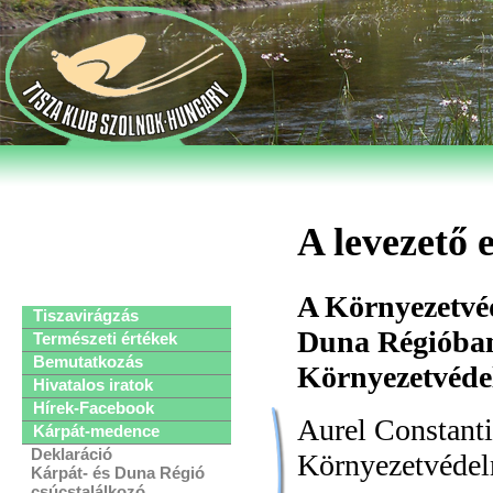
A levezető 
A Környezetvéd
Tiszavirágzás
Duna Régióban 
Természeti értékek
Bemutatkozás
Környezetvéde
Hivatalos iratok
Hírek-Facebook
Aurel Constan
Kárpát-medence
Deklaráció
Környezetvédelm
Kárpát- és Duna Régió
csúcstalálkozó