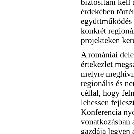
biztosítani kell
érdekében törté
együttműködés 
konkrét regioná
projekteken ker
A romániai dele
értekezlet megsz
melyre meghívná
regionális és n
céllal, hogy fe
lehessen fejlesz
Konferencia ny
vonatkozásban a
gazdája legyen 