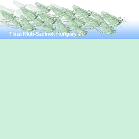
Tisza Klub-Szolnok Hungary ©